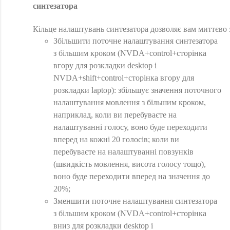
синтезатора
Кільце налаштувань синтезатора дозволяє вам миттєво з
Збільшити поточне налаштування синтезатора
з більшим кроком (NVDA+control+сторінка
вгору для розкладки desktop і
NVDA+shift+control+сторінка вгору для
розкладки laptop): збільшує значення поточного
налаштування мовлення з більшим кроком,
наприклад, коли ви перебуваєте на
налаштуванні голосу, воно буде переходити
вперед на кожні 20 голосів; коли ви
перебуваєте на налаштуванні повзунків
(швидкість мовлення, висота голосу тощо),
воно буде переходити вперед на значення до
20%;
Зменшити поточне налаштування синтезатора
з більшим кроком (NVDA+control+сторінка
вниз для розкладки desktop і