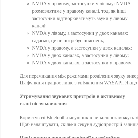
NVDA у правому, застосунки у лівому: NVDA
розмовлятиме у правому каналі, тоді як інші
застосунки відтворюватимуть звуки у лівому
каналі;
NVDA у лівому, а застосунки у двох каналах:
гадаємо, це не потребує пояснень;
NVDA у правому, а застосунки у двох каналах;
NVDA у двох каналах, а застосунки у лівому;
NVDA у двох каналах, а застосунки у правому.
Для перемикання між режимами розділення звуку викор
Ця функція працює лише з увімкненим WASAPI. Якщо ви
Утримування звукових пристроїв в активному
стані після мовлення
Користувачі Bluetooth-навушників чи колонок можуть з
Щоб налаштувати, скільки секунд аудіопристрій залиша
Нові команди швидкої навігації на вебсайтах