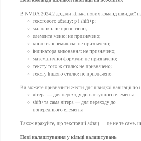
В NVDA 2024.2 додали кілька нових команд швидкої на
текстового абзацу: p і shift+p;
малюнка: не призначено;
елемента меню: не призначено;
кнопки-перемикача: не призначено;
індикатора виконання: не призначено;
математичної формули: не призначено;
тексту того ж стилю: не призначено;
тексту іншого стилю: не призначено.
Ви можете призначити жести для швидкої навігації по ц
літера — для переходу до наступного елемента;
shift+та сама літера — для переходу до
попереднього елемента.
Також врахуйте, що текстовий абзац — це не те саме, щ
Нові налаштування у кільці налаштувань