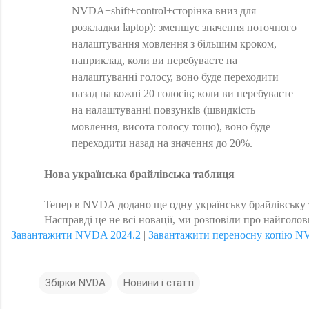
NVDA+shift+control+сторінка вниз для
розкладки laptop): зменшує значення поточного
налаштування мовлення з більшим кроком,
наприклад, коли ви перебуваєте на
налаштуванні голосу, воно буде переходити
назад на кожні 20 голосів; коли ви перебуваєте
на налаштуванні повзунків (швидкість
мовлення, висота голосу тощо), воно буде
переходити назад на значення до 20%.
Нова українська брайлівська таблиця
Тепер в NVDA додано ще одну українську брайлівську т
Насправді це не всі новації, ми розповіли про найгол
Завантажити NVDA 2024.2
 | 
Завантажити переносну копію NV
Збірки NVDA
Новини і статті