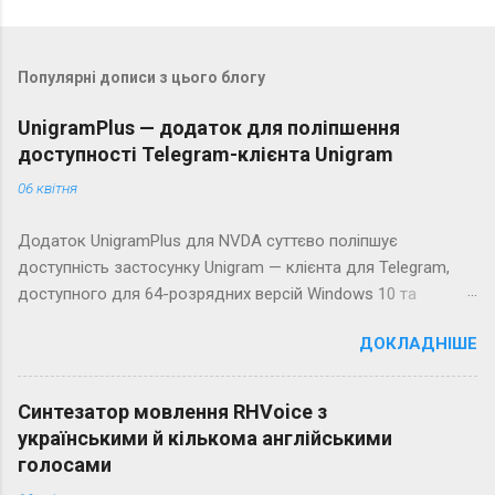
Популярні дописи з цього блогу
UnigramPlus — додаток для поліпшення
доступності Telegram-клієнта Unigram
06 квітня
Додаток UnigramPlus для NVDA суттєво поліпшує
доступність застосунку Unigram — клієнта для Telegram,
доступного для 64-розрядних версій Windows 10 та
Windows 11. Зауважимо, що Unigram — єдиний на сьогодні
ДОКЛАДНІШЕ
клієнт Telegram для Windows, який максимально, хоча й не
ідеально, доступний для незрячих. Для порівняння, клієнт
Telegram Desktop для незрячих недоступний зовсім.
Синтезатор мовлення RHVoice з
українськими й кількома англійськими
голосами