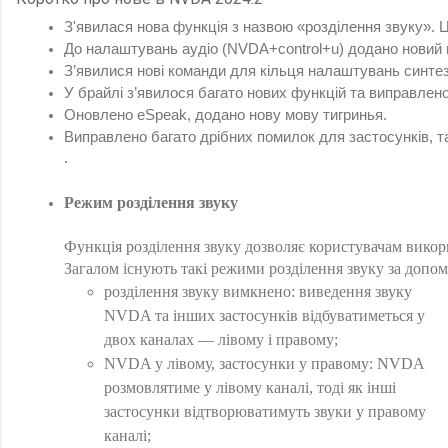
З'явилася нова функція з назвою «розділення звуку». Ц
До налаштувань аудіо (NVDA+control+u) додано новий 
З’явилися нові команди для кільця налаштувань синте
У брайлі з’явилося багато нових функцій та виправлено
Оновлено eSpeak, додано нову мову тигринья.
Виправлено багато дрібних помилок для застосунків, та
.
Режим розділення звуку
Функція розділення звуку дозволяє користувачам викори
Загалом існують такі режими розділення звуку за до
розділення звуку вимкнено: виведення звуку
NVDA та інших застосунків відбуватиметься у
двох каналах — лівому і правому;
NVDA у лівому, застосунки у правому: NVDA
розмовлятиме у лівому каналі, тоді як інші
застосунки відтворюватимуть звуки у правому
каналі;