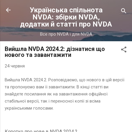
Українська спільнота
NVDA: збірки NVDA,
додатки й статті про NVDA
Все про NVDA і для NVDA
Вийшла NVDA 2024.2: дізнатися що
нового та завантажити
24 червня
Вийшла NVDA 2024.2. Розповідаємо, що нового в цій версії
та пропонуємо вам її завантажити. В кінці статті ви
знайдете посилання як на завантаження офіційної
стабільної версії, так і переносної копії зі всіма
українськими голосами.
Коротко про нове в NVDA 2024.2