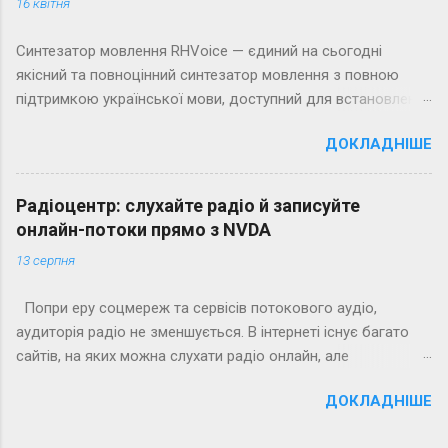
16 квітня
Синтезатор мовлення RHVoice — єдиний на сьогодні
якісний та повноцінний синтезатор мовлення з повною
підтримкою української мови, доступний для встановлення
на Windows. Він існує як для NVDA (у вигляді додатків), так
ДОКЛАДНІШЕ
і для всіх інших програм, які працюють із синтезаторами з
підтримкою SAPI 5.
Радіоцентр: слухайте радіо й записуйте
онлайн-потоки прямо з NVDA
13 серпня
Попри еру соцмереж та сервісів потокового аудіо,
аудиторія радіо не зменшується. В інтернеті існує багато
сайтів, на яких можна слухати радіо онлайн, але
користувачам NVDA більше не треба їх шукати, адже тепер
ДОКЛАДНІШЕ
десятки тисяч радіостанцій з усього світу, включно з
сотнями українських, є в одному додатку.