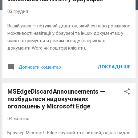
к
а
03 грудня
ц
Вашій увазі — потужний додаток, який суттєво розширює
і
можливості навігації у браузері та інших документах, у
ї
яких підтримується режим огляду (наприклад,
документи Word чи поштові клієнти).
ДОКЛАДНІШЕ
Дописати коментар
MSEdgeDiscardAnnouncements —
позбудьтеся надокучливих
оголошень у Microsoft Edge
04 жовтня
Браузер Microsoft Edge зручний та швидкий, однак видає