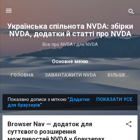
Перейти до основного вмісту
Українська спільнота NVDA: збірки
NVDA, додатки й статті про NVDA
Все про NVDA і для NVDA
Основне меню
ГОЛОВНА
ЗАВАНТАЖИТИ NVDA
БІЛЬШЕ…
Показано дописи з міткою "
Додатки
ПОКАЗАТИ УСЕ
П
для браузерів
"
у
б
Browser Nav — додаток для
л
суттєвого розширення
і
можливостей NVDA у браузерах