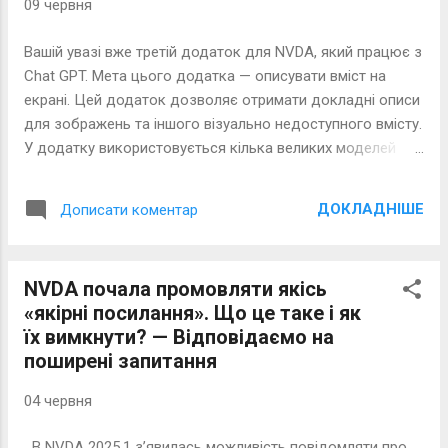
09 червня
Вашій увазі вже третій додаток для NVDA, який працює з
Chat GPT. Мета цього додатка — описувати вміст на
екрані. Цей додаток дозволяє отримати докладні описи
для зображень та іншого візуально недоступного вмісту.
У додатку використовується кілька великих моделей
штучного інтелекту, зокрема, GPT-4 та Google Gemini. У
чому особливості додатка Опис об'єкта у фокусі,
ДОКЛАДНІШЕ
Дописати коментар
об'єкта навігатора або всього екрана Опис будь-якого
зображення, яке було скопійовано до буфера обміну —
чи то зображення з електронного листа, чи шлях у
NVDA почала промовляти якісь
провіднику Windows Підтримує широкий спектр
«якірні посилання». Що це таке і як
форматів, включаючи PNG (.png), JPEG (.jpeg і .jpg), WEBP
їх вимкнути? — Відповідаємо на
(.webp) і неанімований GIF (.gif) Додатково кешує
поширені запитання
відповіді, щоб зберегти ліміт API Для розширеного
використання налаштуйте підказку та кількість токенів,
04 червня
щоб адаптувати інформацію до ваших потреб. Перед
використанням ШІ від Chat GPT Перейдіть на цю
В NVDA 2025.1 з’явилась можливість повідомляти про