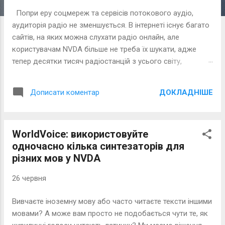
к
Попри еру соцмереж та сервісів потокового аудіо,
а
аудиторія радіо не зменшується. В інтернеті існує багато
ц
сайтів, на яких можна слухати радіо онлайн, але
і
користувачам NVDA більше не треба їх шукати, адже
ї
тепер десятки тисяч радіостанцій з усього світу,
включно з сотнями українських, є в одному додатку.
ДОКЛАДНІШЕ
Дописати коментар
WorldVoice: використовуйте
одночасно кілька синтезаторів для
різних мов у NVDA
26 червня
Вивчаєте іноземну мову або часто читаєте тексти іншими
мовами? А може вам просто не подобається чути те, як