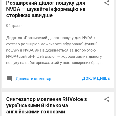
Розширений діалог пошуку для
NVDA — шукайте інформацію на
сторінках швидше
04 травня
Додаток «Розширений діалог пошуку для NVDA »
суттєво розширює можливості вбудованої функції
пошуку в NVDA, яка відкривається за допомогою
NVDA+control+F. Цей діалог — хороша заміна діалогу
пошуку на вебсторінках, який у всіх поширених браузерах
відкривається сполученням клавіш control+F і часто є
незручним або недоступним.
ДОКЛАДНІШЕ
Дописати коментар
Синтезатор мовлення RHVoice з
українськими й кількома
англійськими голосами