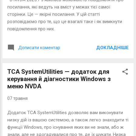
сторінку . Якщо у вас ще немає облікового запису,
посилання, які ведуть на вміст у межах тієї самої
створіть його. Якщо маєте, увійдіть. На сторінці ключів
сторінки. Це — якірні посилання. У цій статті
API натисніть...
розповідаємо про те, що це взагалі таке і як вимкнути
повідомлення про них.
ДОКЛАДНІШЕ
Дописати коментар
TCA SystemUtilities — додаток для
керування й діагностики Windows з
меню NVDA
07 травня
Додаток TCA SystemUtilities дозволяє вам виконувати
низку дій із вашою системою, а також легко знаходити ті
функції Windows, про існування яких ви не знали, або ж
знали, але не здогадувалися про те, де їх шукати. Низка