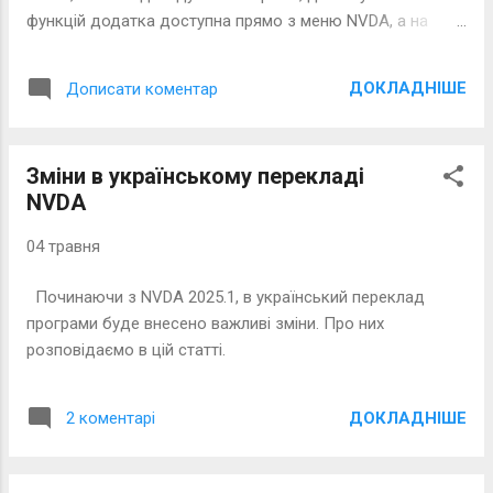
функцій додатка доступна прямо з меню NVDA, а на
решту ви можете призначити свої жести й мати до них
доступ з будь-якого місця у Windows.
ДОКЛАДНІШЕ
Дописати коментар
Зміни в українському перекладі
NVDA
04 травня
Починаючи з NVDA 2025.1, в український переклад
програми буде внесено важливі зміни. Про них
розповідаємо в цій статті.
ДОКЛАДНІШЕ
2 коментарі