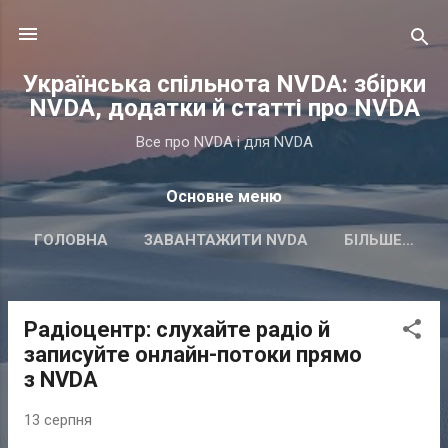
Перейти до основного вмісту
Українська спільнота NVDA: збірки
NVDA, додатки й статті про NVDA
Все про NVDA і для NVDA
Основне меню
ГОЛОВНА
ЗАВАНТАЖИТИ NVDA
БІЛЬШЕ…
Радіоцентр: слухайте радіо й
П
записуйте онлайн-потоки прямо
у
з NVDA
б
л
13 серпня
і