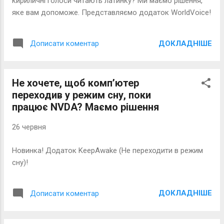
кириличні голоси читають латинку? Ми маємо рішення,
яке вам допоможе. Представляємо додаток WorldVoice!
ДОКЛАДНІШЕ
Дописати коментар
Не хочете, щоб комп’ютер
переходив у режим сну, поки
працює NVDA? Маємо рішення
26 червня
Новинка! Додаток KeepAwake (Не переходити в режим
сну)!
ДОКЛАДНІШЕ
Дописати коментар