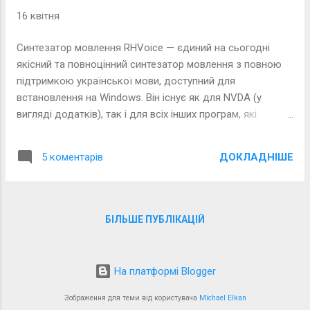
16 квітня
Синтезатор мовлення RHVoice — єдиний на сьогодні
якісний та повноцінний синтезатор мовлення з повною
підтримкою української мови, доступний для
встановлення на Windows. Він існує як для NVDA (у
вигляді додатків), так і для всіх інших програм, які
працюють із синтезаторами з підтримкою SAPI 5.
ДОКЛАДНІШЕ
5 коментарів
БІЛЬШЕ ПУБЛІКАЦІЙ
На платформі Blogger
Зображення для теми від користувача
Michael Elkan