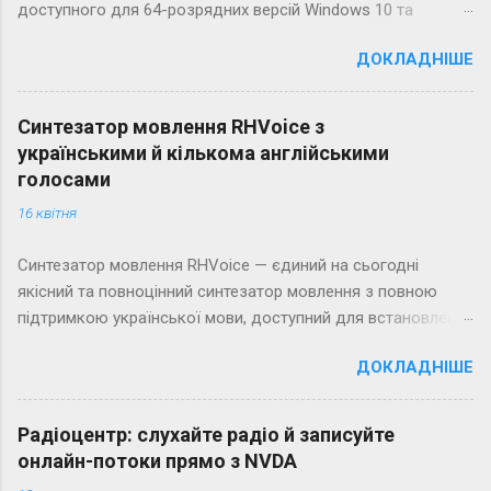
доступного для 64-розрядних версій Windows 10 та
Windows 11. Зауважимо, що Unigram — єдиний на сьогодні
ДОКЛАДНІШЕ
клієнт Telegram для Windows, який максимально, хоча й не
ідеально, доступний для незрячих. Для порівняння, клієнт
Telegram Desktop для незрячих недоступний зовсім.
Синтезатор мовлення RHVoice з
українськими й кількома англійськими
голосами
16 квітня
Синтезатор мовлення RHVoice — єдиний на сьогодні
якісний та повноцінний синтезатор мовлення з повною
підтримкою української мови, доступний для встановлення
на Windows. Він існує як для NVDA (у вигляді додатків), так
ДОКЛАДНІШЕ
і для всіх інших програм, які працюють із синтезаторами з
підтримкою SAPI 5.
Радіоцентр: слухайте радіо й записуйте
онлайн-потоки прямо з NVDA