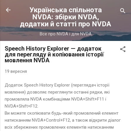
Перейти до основного вмісту
Українська спільнота
NVDA: збірки NVDA,
додатки й статті про NVDA
Все про NVDA і для NVDA
Speech History Explorer — додаток
для перегляду й копіювання історії
мовлення NVDA
19 вересня
Додаток Speech History Explorer (переглядач історії
мовлення) дозволяє переглянути останні рядки, які
промовляла NVDA комбінаціями NVDA+Shift+F11 і
NVDA+Shift+F12.
Ви можете скопіювати будь-який промовлений елемент
натисканням NVDA+Control+F12, а також відкрити діалог
всіх збережених промовлених елементів натисканням