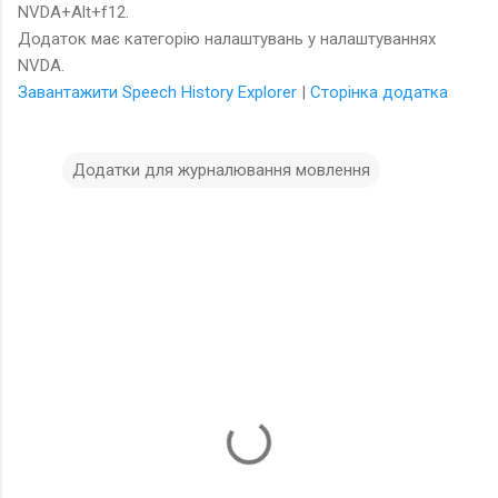
NVDA+Alt+f12.
Додаток має категорію налаштувань у налаштуваннях
NVDA.
Завантажити Speech History Explorer
|
Сторінка додатка
Додатки для журналювання мовлення
К
о
м
е
н
т
а
р
і