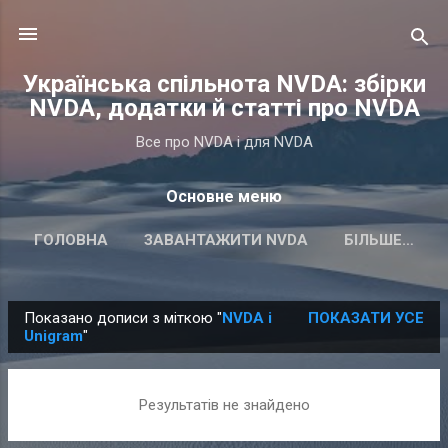
Перейти до основного вмісту
Українська спільнота NVDA: збірки
NVDA, додатки й статті про NVDA
Все про NVDA і для NVDA
Основне меню
ГОЛОВНА
ЗАВАНТАЖИТИ NVDA
БІЛЬШЕ…
Показано дописи з міткою "
NVDA і
ПОКАЗАТИ УСЕ
П
Unigram
"
у
б
Результатів не знайдено
л
і