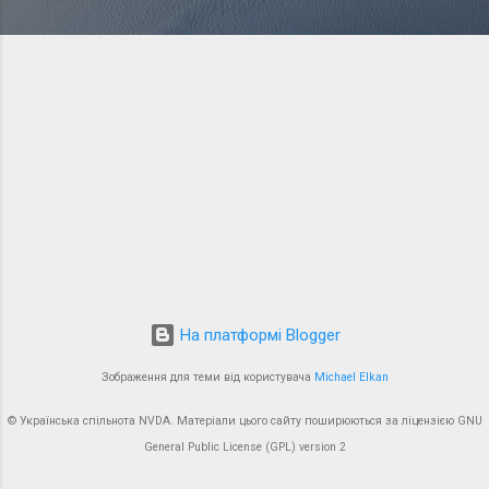
к
а
ц
і
ї
На платформі Blogger
Зображення для теми від користувача
Michael Elkan
© Українська спільнота NVDA. Матеріали цього сайту поширюються за ліцензією GNU
General Public License (GPL) version 2